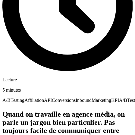
Lecture
5 minutes
A/B
Testing
Affiliation
API
Conversions
Inbound
Marketing
KPI
A/B
Tes
Quand on travaille en agence média, on
parle un jargon bien particulier. Pas
toujours facile de communiquer entre