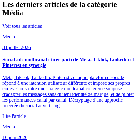
Les derniers articles de la catégorie
Média
Voir tous les articles
Média
31 juillet 2026
Social ads multicanal : tirer parti de Meta, Tiktok, Linkedin et
Pinterest en synergie
Meta, TikTok, LinkedIn, Pinterest : chaque plateforme sociale
répond à une intention utilisateur différente et impose ses propres
codes. Construire une stratégie multicanal cohérente suppose
d'adapter les messages sans diluer l'identité de marque, et de piloter
les performances canal par canal. Décryptage d'une approche
intégrée du social advertising.
Lire l'article
Média
16 juin 2026