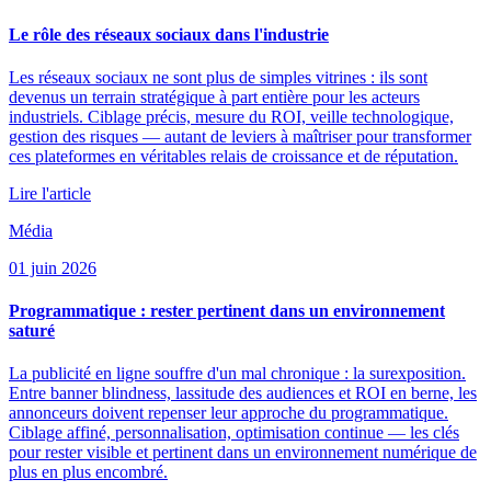
Le rôle des réseaux sociaux dans l'industrie
Les réseaux sociaux ne sont plus de simples vitrines : ils sont
devenus un terrain stratégique à part entière pour les acteurs
industriels. Ciblage précis, mesure du ROI, veille technologique,
gestion des risques — autant de leviers à maîtriser pour transformer
ces plateformes en véritables relais de croissance et de réputation.
Lire l'article
Média
01 juin 2026
Programmatique : rester pertinent dans un environnement
saturé
La publicité en ligne souffre d'un mal chronique : la surexposition.
Entre banner blindness, lassitude des audiences et ROI en berne, les
annonceurs doivent repenser leur approche du programmatique.
Ciblage affiné, personnalisation, optimisation continue — les clés
pour rester visible et pertinent dans un environnement numérique de
plus en plus encombré.