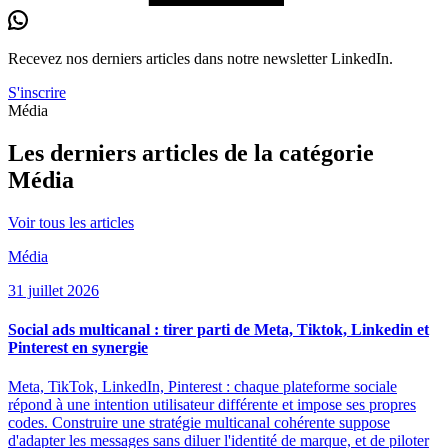
Recevez nos derniers
articles
dans notre newsletter LinkedIn.
S'inscrire
Média
Les derniers articles de la catégorie
Média
Voir tous les articles
Média
31 juillet 2026
Social ads multicanal : tirer parti de Meta, Tiktok, Linkedin et
Pinterest en synergie
Meta, TikTok, LinkedIn, Pinterest : chaque plateforme sociale
répond à une intention utilisateur différente et impose ses propres
codes. Construire une stratégie multicanal cohérente suppose
d'adapter les messages sans diluer l'identité de marque, et de piloter