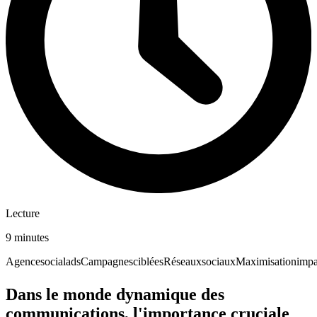
Lecture
9 minutes
Agence
social
ads
Campagnes
ciblées
Réseaux
sociaux
Maximisation
impa
Dans le monde dynamique des
communications, l'importance cruciale