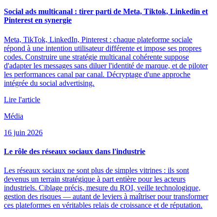
Social ads multicanal : tirer parti de Meta, Tiktok, Linkedin et
Pinterest en synergie
Meta, TikTok, LinkedIn, Pinterest : chaque plateforme sociale
répond à une intention utilisateur différente et impose ses propres
codes. Construire une stratégie multicanal cohérente suppose
d'adapter les messages sans diluer l'identité de marque, et de piloter
les performances canal par canal. Décryptage d'une approche
intégrée du social advertising.
Lire l'article
Média
16 juin 2026
Le rôle des réseaux sociaux dans l'industrie
Les réseaux sociaux ne sont plus de simples vitrines : ils sont
devenus un terrain stratégique à part entière pour les acteurs
industriels. Ciblage précis, mesure du ROI, veille technologique,
gestion des risques — autant de leviers à maîtriser pour transformer
ces plateformes en véritables relais de croissance et de réputation.