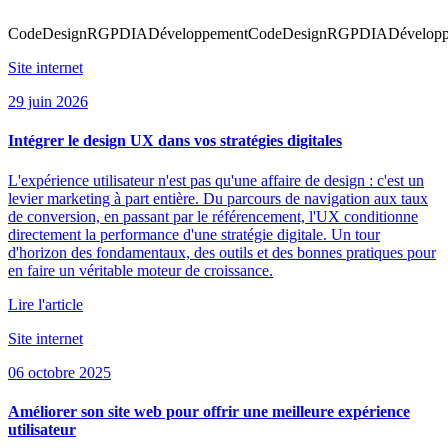
Code
Design
RGPD
IA
Développement
Code
Design
RGPD
IA
Dévelop
Site internet
29 juin 2026
Intégrer le design UX dans vos stratégies digitales
L'expérience utilisateur n'est pas qu'une affaire de design : c'est un
levier marketing à part entière. Du parcours de navigation aux taux
de conversion, en passant par le référencement, l'UX conditionne
directement la performance d'une stratégie digitale. Un tour
d'horizon des fondamentaux, des outils et des bonnes pratiques pour
en faire un véritable moteur de croissance.
Lire l'article
Site internet
06 octobre 2025
Améliorer son site web pour offrir une meilleure expérience
utilisateur