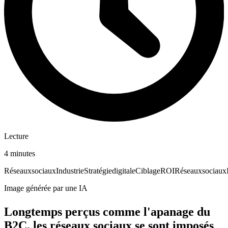
Lecture
4 minutes
Réseaux
sociaux
Industrie
Stratégie
digitale
Ciblage
ROI
Réseaux
sociaux
Image générée par une IA
Longtemps perçus comme l'apanage du
B2C, les réseaux sociaux se sont imposés