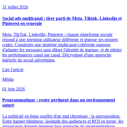
31 juillet 2026
Social ads multicanal : tirer parti de Meta, Tiktok, Linkedin et
Pinterest en synergie
Meta, TikTok, LinkedIn, Pinterest : chaque plateforme sociale
répond à une intention utilisateur différente et impose ses propres
codes. Construire une stratégie multicanal cohérente suppose
d'adapter les messages sans diluer l'identité de marque, et de piloter
les performances canal par canal. Décryptage d'une approche
intégrée du social advertising.
Lire l'article
Média
01 juin 2026
Programmatique : rester pertinent dans un environnement
saturé
La publicité en ligne souffre d'un mal chronique : la surexposition.
Entre banner blindness, lassitude des audiences et ROI en berne, les
annonceurs doivent repenser leur approche du programmatique.