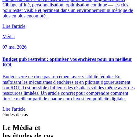
Ciblage affiné, personnalisation, optimisation continue — les clés
pour rester visible et pertinent dans un environnement numérique de
plus en plus encombré.
Lire l'article
Média
07 mai 2026
Budget pub restreint : optimiser vos enchères pour un meilleur
ROI
Budget serré ne rime pas forcément avec visibilité réduite. En
maîtrisant les mécanismes d'enchères et en pilotant rigoureusement
son ROI, il est possible d'obtenir des résultats solides même avec des
ressources limitées. Un article concret pour comprendre comment
tirer le meilleur parti de chaque euro investi en publicité digitale.
Lire l'article
études de cas
Le Média et
les
études de cas